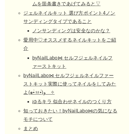
ムを箇条書きであげてみると▽
ジェルネイルキット 選び方ポイント4ノン
サンディングタイプであること
ノンサンディングは安全なのかな？
愛用中♡オススメするネイルキットをご紹
介
byNailLabo⋈ セルフジェルネイルフ
ァーストキット
byNailLabo⋈ セルフジェルネイルファー
ストキット実際に使ってネイルをしてみた
よ(๑•̀ㅂ•́)و ✧
ゆるキラ 似合わせネイルのつくり方
知っておきたい！byNailLabo⋈の気になる
モチについて
まとめ