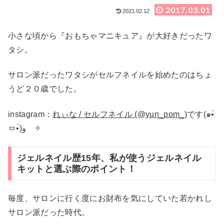
2017.03.01
2021.02.12
小さな頃から『おもちゃマニキュア』が大好きだったワ
タシ。
サロン派だったワタシがセルフネイルを始めたのはちょ
うど２０歳でした。
instagram：
れぃな / セルフネイル (@yun_pom_)
です(๑•̀
ㅂ•́)و ✧
ジェルネイル歴15年、私が使うジェルネイル
キットと選ぶ際のポイント！
毎度、サロンに行く度にお財布を気にしていた若かれし
サロン派だった時代。