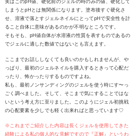
実はこのpH値、硬化前のジェルの時のみの値、硬化して
しまうとpHとは無関係になります。塗布後すぐ硬化さ
せ、溶液で落とすジェルネイルにとってpHで安全性を計
ること自体に意味があるのかが不明なところです。
そもそも、pH値自体が水溶液の性質を表すものであるの
でジェルに適した数値ではないとも言えます。
ここまでお話ししなくても良いのかもしれませんが、や
っぱり、最初のジェルネイルを購入するときって心配だ
ったり、怖かったりするものですよね。
私も、最初ノンサンディングのジェルを使う時にす〜っ
ごく調べました。そして、そこまで気にすることではな
いという考え方に至りました。このようにジェル初挑戦
の心配要素を少しでも軽く出来ればと思っています♡
※これまでご紹介した内容は長くジェルを使用してきた
経験による私の個人的な見解ですので『正解』というわ