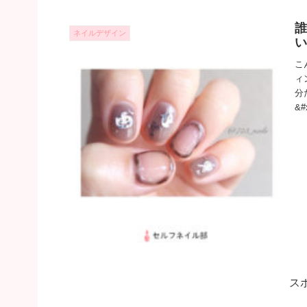
ネイルデザイン
こ
ィ
分
&#
ス