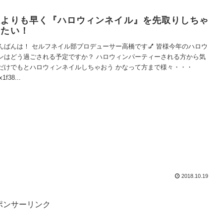
誰よりも早く『ハロウィンネイル』を先取りしちゃ
いたい！
んばんは！ セルフネイル部プロデューサー高橋です💅 皆様今年のハロウ
ンはどう過ごされる予定ですか？ ハロウィンパーティーされる方から気
だけでもとハロウィンネイルしちゃおう かなって方まで様々・・・
x1f38...
2018.10.19
ポンサーリンク