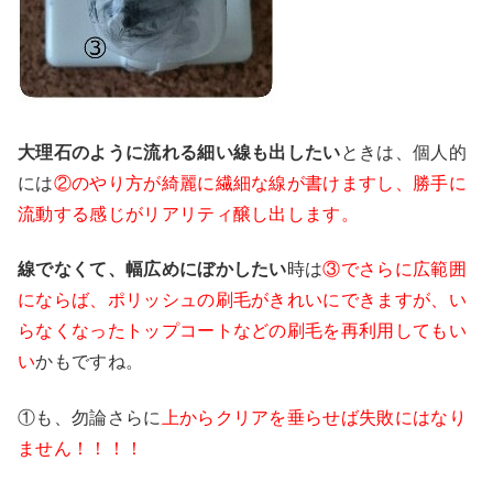
大理石のように流れる細い線も出したい
ときは、個人的
には
②のやり方が綺麗に繊細な線が書けますし、勝手に
流動する感じがリアリティ醸し出します。
線でなくて、幅広めにぼかしたい
時は
③でさらに広範囲
にならば、ポリッシュの刷毛がきれいにできますが、い
らなくなったトップコートなどの刷毛を再利用してもい
い
かもですね。
①も、勿論さらに
上からクリアを垂らせば失敗にはなり
ません！！！！