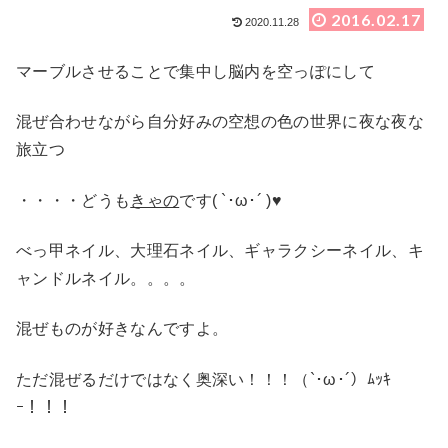
2016.02.17
2020.11.28
マーブルさせることで集中し脳内を空っぽにして
混ぜ合わせながら自分好みの空想の色の世界に夜な夜な
旅立つ
・・・・どうも
きゃの
です( `･ω･´ )♥
べっ甲ネイル、大理石ネイル、ギャラクシーネイル、キ
ャンドルネイル。。。。
混ぜものが好きなんですよ。
ただ混ぜるだけではなく奥深い！！！（`･ω･´）ﾑｯｷ
ｰ！！！