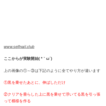
www.selfnail.club
ここからが実験開始( *｀ω´)
上の画像の①～③は下記のように全てやり方が違います
①黒を乗せたあとに、伸ばしただけ
②クリアを垂らした上に黒を乗せて浮いてる黒を引っ張
って模様を作る