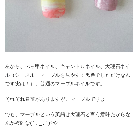
ネイル
ネイ
左から、べっ甲ネイル、キャンドル
、大理石
ル
（シースルーマーブルを見やすく黒色でしただけなん
ネイル
です実は！）、普通のマーブル
です。
それぞれ名前がありますが、マーブルですよ。
でも、マーブルという英語は大理石と言う意味だからな
んか複雑な( ´ . _ . ` )ｼｭﾝ