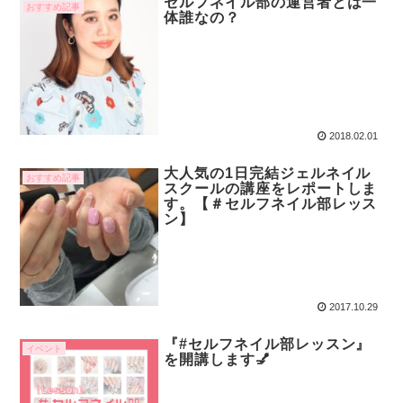
セルフネイル部の運営者とは一
おすすめ記事
体誰なの？
2018.02.01
大人気の1日完結ジェルネイル
おすすめ記事
スクールの講座をレポートしま
す。【＃セルフネイル部レッス
ン】
2017.10.29
『#セルフネイル部レッスン』
イベント
を開講します💅