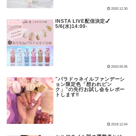
2020.12.30
INSTA LIVE配信決定💅
イベント
5/6(水)14:00-
2020.05.05
”パラドゥネイルファンデーシ
PR
ョン限定色「想われピン
ク」”の先行お試し会をレポー
トします‼︎
2018.12.04