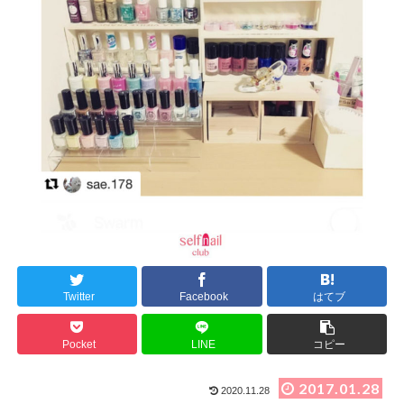
Twitter
Facebook
はてブ
Pocket
LINE
コピー
2017.01.28
2020.11.28