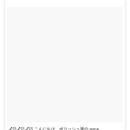
💅🏻💅🏻💅🏻 こんにちは、ポリッシュ派の yuca