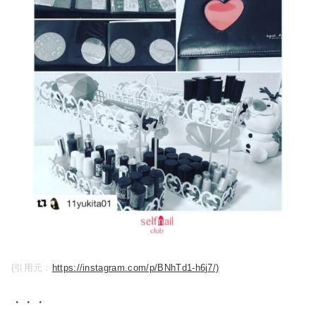
(引用元：
https://instagram.com/p/BNhTd1-h6j7/)
・・・