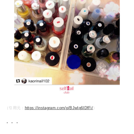
（引用元：
https://instagram.com/p/BJwIq6IDfFi/
）
・・・