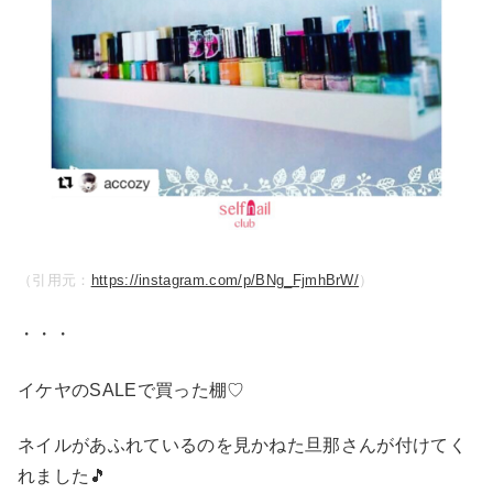
（引用元：
https://instagram.com/p/BNg_FjmhBrW/
）
・・・
イケヤのSALEで買った棚♡
ネイルがあふれているのを見かねた旦那さんが付けてく
れました🎵