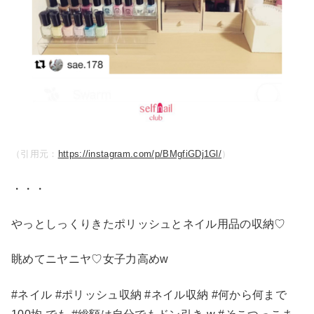
（引用元：
https://instagram.com/p/BMgfiGDj1Gl/
）
・・・
やっとしっくりきたポリッシュとネイル用品の収納♡
眺めてニヤニヤ♡女子力高めw
#ネイル #ポリッシュ収納 #ネイル収納 #何から何まで