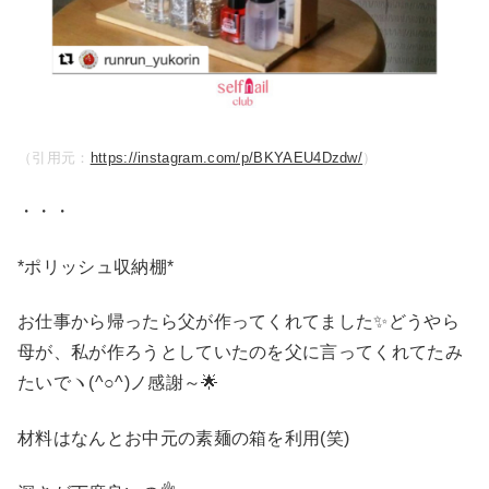
（引用元：
https://instagram.com/p/BKYAEU4Dzdw/
）
・・・
*ポリッシュ収納棚*
お仕事から帰ったら父が作ってくれてました✨どうやら
母が、私が作ろうとしていたのを父に言ってくれてたみ
たいでヽ(^○^)ノ感謝～🌟
材料はなんとお中元の素麺の箱を利用(笑)