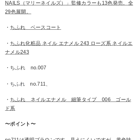
NAILS（マリーネイルズ）」監修カラーも13色発売。全
29色展開。
・
ちふれ ベースコート
・
ちふれ化粧品 ネイル エナメル 243 ローズ系 ネイルエ
ナメル243
・ちふれ no.007
ちふれ
・
no.711、
・
ちふれ ネイルエナメル 細筆タイプ 006 ゴール
ド系
〜ポイント〜
no711は透明ブラウンです。見えにくいですが、黄色味