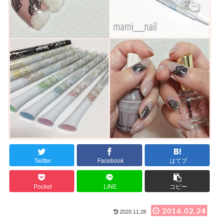
Twitter
Facebook
はてブ
Pocket
LINE
コピー
2016.02.24
2020.11.28