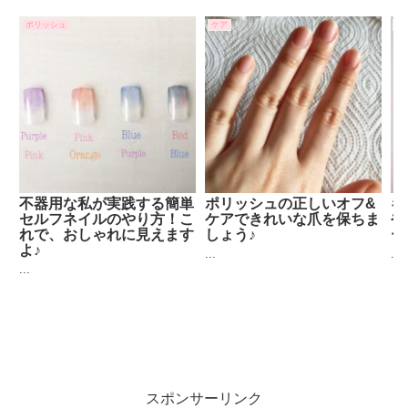
ポリッシュ
ケア
ギ
不器用な私が実践する簡単
ポリッシュの正しいオフ&
ギ
セルフネイルのやり方！こ
ケアできれいな爪を保ちま
や
れで、おしゃれに見えます
しょう♪
ー
よ♪
...
...
...
スポンサーリンク