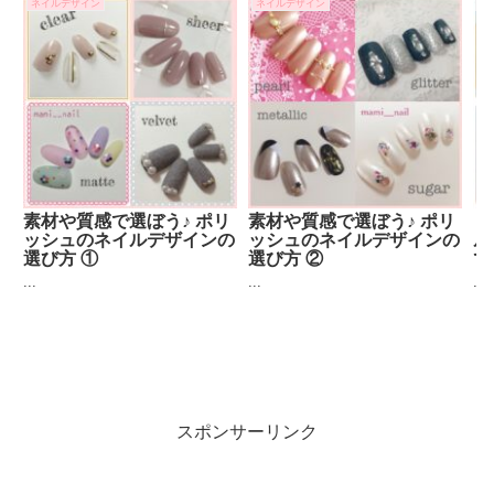
ネイルデザイン
ネイルデザイン
フ
素材や質感で選ぼう♪ ポリ
素材や質感で選ぼう♪ ポリ
《
ッシュのネイルデザインの
ッシュのネイルデザインの
ル
選び方 ①
選び方 ②
で
...
...
...
スポンサーリンク