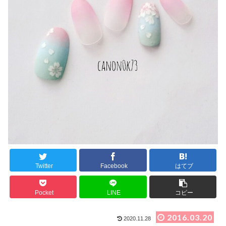
Twitter
Facebook
はてブ
Pocket
LINE
コピー
2016.03.20
2020.11.28