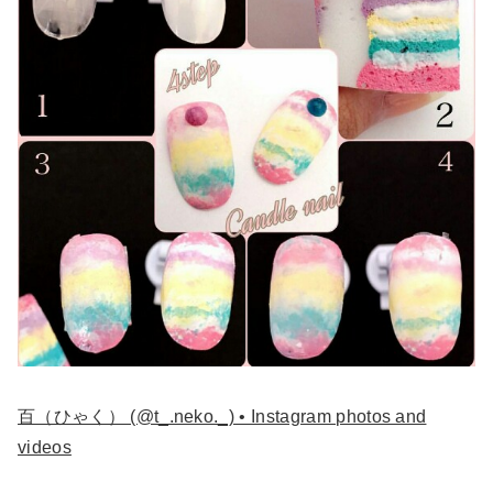
百（ひゃく） (@t_.neko._) • Instagram photos and
videos